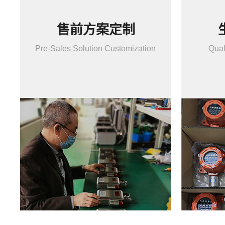
售前方案定制
Pre-Sales Solution Customization
Qual